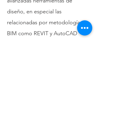
avanzadas herramientas de
diseño, en especial las
relacionadas por metodologías
BIM como REVIT y AutoCAD
CIVIL 3D y con conocimientos en
Sistemas de Información
Geográfica con el uso del
software ArcGIS. Aprovecha estas
habilidades para la elaboración de
los proyectos de movimientos de
tierra y vialidad.
VOLVER AL EQUIPO